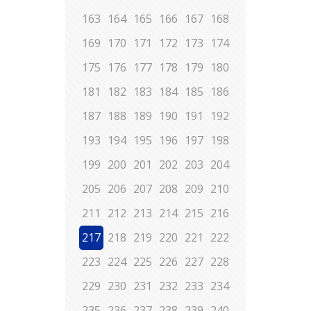
163
164
165
166
167
168
169
170
171
172
173
174
175
176
177
178
179
180
181
182
183
184
185
186
187
188
189
190
191
192
193
194
195
196
197
198
199
200
201
202
203
204
205
206
207
208
209
210
211
212
213
214
215
216
217
218
219
220
221
222
223
224
225
226
227
228
229
230
231
232
233
234
235
236
237
238
239
240