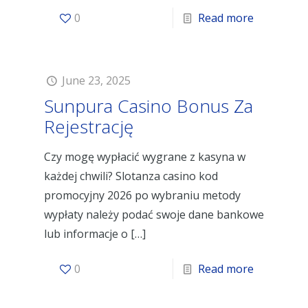
0
Read more
June 23, 2025
Sunpura Casino Bonus Za
Rejestrację
Czy mogę wypłacić wygrane z kasyna w
każdej chwili? Slotanza casino kod
promocyjny 2026 po wybraniu metody
wypłaty należy podać swoje dane bankowe
lub informacje o
[…]
0
Read more