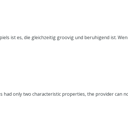
 ist es, die gleichzeitig groovig und beruhigend ist. Wenn
had only two characteristic properties, the provider can now