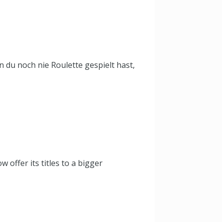
 du noch nie Roulette gespielt hast,
 offer its titles to a bigger