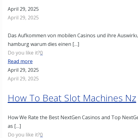
April 29, 2025
April 29, 2025
Das Aufkommen von mobilen Casinos und ihre Auswirkung
hamburg warum dies einen
[…]
Do you like it?
0
Read more
April 29, 2025
April 29, 2025
How To Beat Slot Machines Nz
How We Rate the Best NextGen Casinos and Top NextGen 
as
[…]
Do you like it?
0