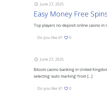
June 27, 2025
Easy Money Free Spins
Top players no-deposit online casino in U
Do you like it?
0
June 27, 2025
Bitcoin casino banking in United Kingdom
selecting ‘auto marking’ from
[…]
Do you like it?
0