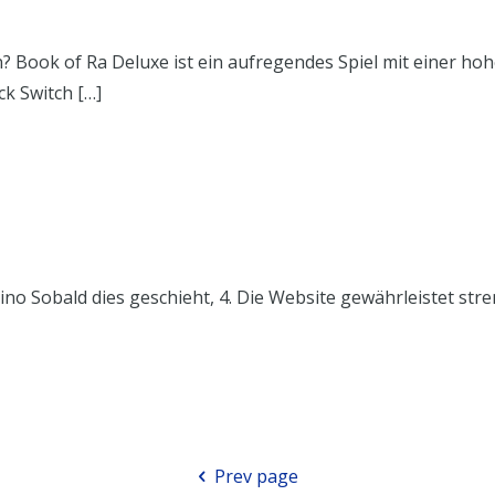
 Book of Ra Deluxe ist ein aufregendes Spiel mit einer ho
ck Switch
[…]
no Sobald dies geschieht, 4. Die Website gewährleistet stren
Prev page