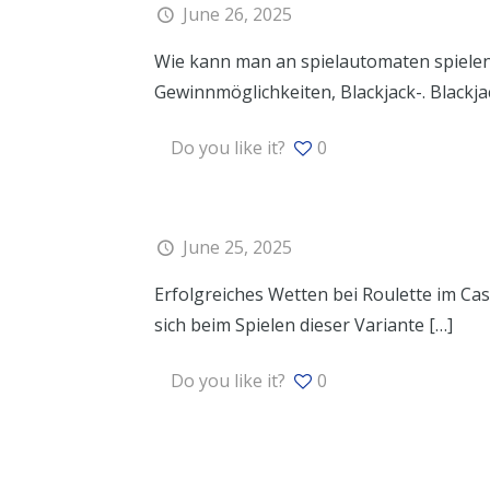
June 26, 2025
Wie kann man an spielautomaten spielen?
Gewinnmöglichkeiten, Blackjack-. Blackja
Do you like it?
0
June 25, 2025
Erfolgreiches Wetten bei Roulette im Casi
sich beim Spielen dieser Variante
[…]
Do you like it?
0