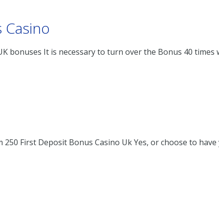
 Casino
K bonuses It is necessary to turn over the Bonus 40 times wi
 250 First Deposit Bonus Casino Uk Yes, or choose to have 