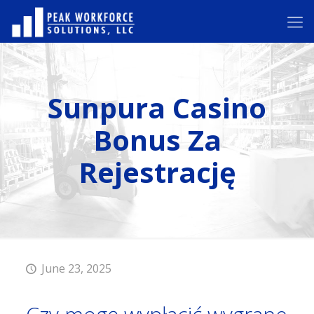
Sunpura Casino
Bonus Za
Rejestrację
June 23, 2025