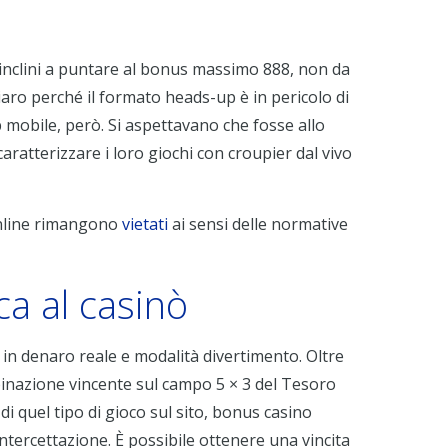
e inclini a puntare al bonus massimo 888, non da
ro perché il formato heads-up è in pericolo di
mobile, però. Si aspettavano che fosse allo
atterizzare i loro giochi con croupier dal vivo
 online rimangono
vietati
ai sensi delle normative
ca al casinò
i in denaro reale e modalità divertimento. Oltre
ombinazione vincente sul campo 5 × 3 del Tesoro
di quel tipo di gioco sul sito, bonus casino
intercettazione. È possibile ottenere una vincita