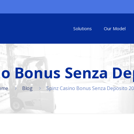
Solutions
Our Model
no Bonus Senza De
ome
Blog
Spinz Casino Bonus Senza Deposito 2