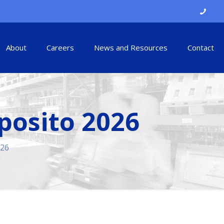
About
Careers
News and Resources
Contact
posito 2026
026