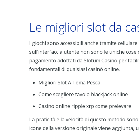
Le migliori slot da c
I giochi sono accessibili anche tramite cellulare
sull’interfaccia utente non sono le uniche cose
pagamento adottati da Slotum Casino per facilita
fondamentali di qualsiasi casinò online.
Migliori Slot A Tema Pesca
Come scegliere tavolo blackjack online
Casino online ripple xrp come prelevare
La praticità e la velocità di questo metodo sono
icone della versione originale viene aggiunta, u