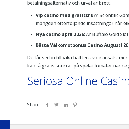
betalningsalternativ och urval är brett.
Vip casino med gratissnurr
: Scientific G
mängden efterföljande insättningar når ell
Nya casino april 2026
: Är Buffalo Gold Slo
Bästa Välkomstbonus Casino Augusti 20
Du får sedan tillbaka hälften av din insats, men
kan få gratis snurrar på spelautomater när de 
Seriösa Online Casi
Share