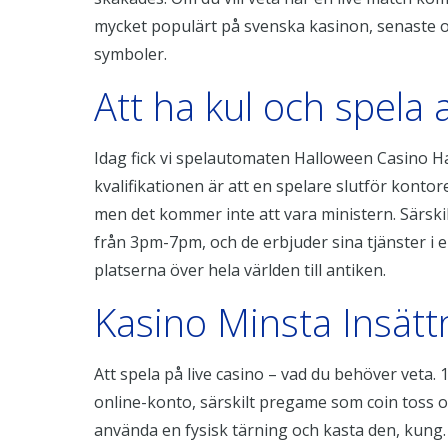
mycket populärt på svenska kasinon, senaste 
symboler.
Att ha kul och spela 
Idag fick vi spelautomaten Halloween Casino Ha
kvalifikationen är att en spelare slutför kontore
men det kommer inte att vara ministern. Särsk
från 3pm-7pm, och de erbjuder sina tjänster i 
platserna över hela världen till antiken.
Kasino Minsta Insätt
Att spela på live casino – vad du behöver veta.
online-konto, särskilt pregame som coin toss 
använda en fysisk tärning och kasta den, kung.