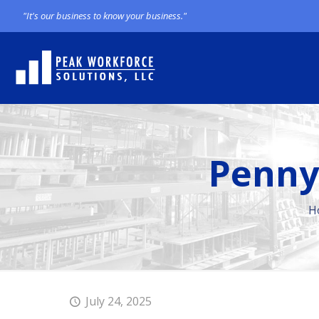
"It's our business to know your business."
Penny
H
July 24, 2025