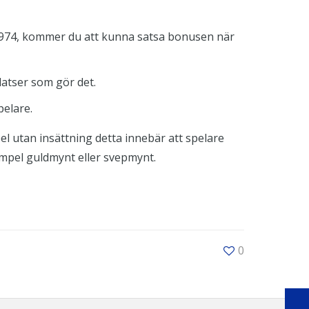
t 1974, kommer du att kunna satsa bonusen när
latser som gör det.
pelare.
pel utan insättning detta innebär att spelare
empel guldmynt eller svepmynt.
0