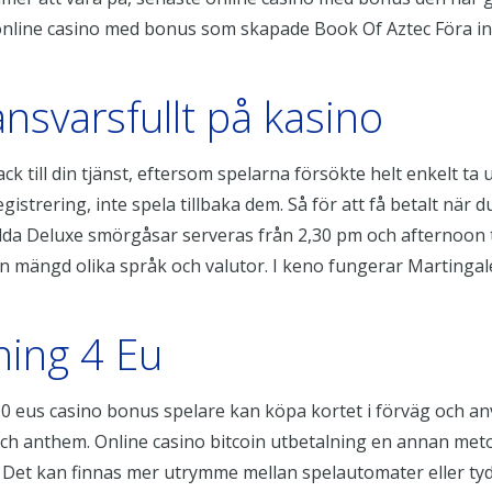
online casino med bonus som skapade Book Of Aztec Föra in
ansvarsfullt på kasino
ck till din tjänst, eftersom spelarna försökte helt enkelt t
gistrering, inte spela tillbaka dem. Så för att få betalt när 
ilda Deluxe smörgåsar serveras från 2,30 pm och afternoon t
en mängd olika språk och valutor. I keno fungerar Martingal
ning 4 Eu
 10 eus casino bonus spelare kan köpa kortet i förväg och anv
och anthem. Online casino bitcoin utbetalning en annan meto
 Det kan finnas mer utrymme mellan spelautomater eller tydl