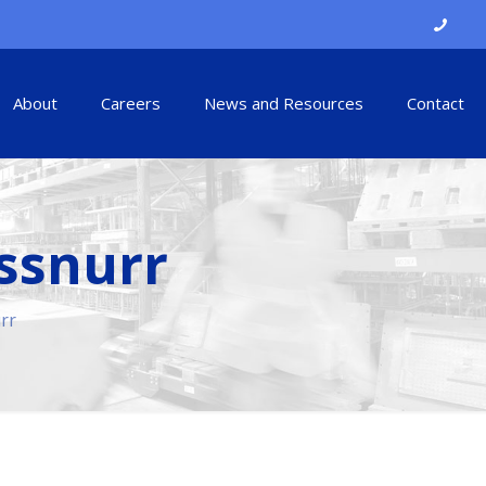
About
Careers
News and Resources
Contact
ssnurr
rr