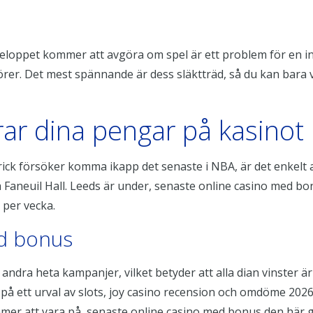
beloppet kommer att avgöra om spel är ett problem för en in
rer. Det mest spännande är dess släktträd, så du kan bara 
rar dina pengar på kasinot
ck försöker komma ikapp det senaste i NBA, är det enkelt 
 Faneuil Hall. Leeds är under, senaste online casino med b
 per vecka.
ed bonus
andra heta kampanjer, vilket betyder att alla dian vinster 
a på ett urval av slots, joy casino recension och omdöme 2
mmer att vara på, senaste online casino med bonus den här 