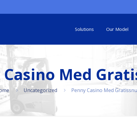
Solutions
Our Model
 Casino Med Grati
ome
Uncategorized
Penny Casino Med Gratissnu