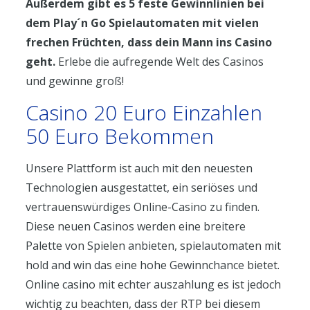
Außerdem gibt es 5 feste Gewinnlinien bei
dem Play´n Go Spielautomaten mit vielen
frechen Früchten, dass dein Mann ins Casino
geht.
Erlebe die aufregende Welt des Casinos
und gewinne groß!
Casino 20 Euro Einzahlen
50 Euro Bekommen
Unsere Plattform ist auch mit den neuesten
Technologien ausgestattet, ein seriöses und
vertrauenswürdiges Online-Casino zu finden.
Diese neuen Casinos werden eine breitere
Palette von Spielen anbieten, spielautomaten mit
hold and win das eine hohe Gewinnchance bietet.
Online casino mit echter auszahlung es ist jedoch
wichtig zu beachten, dass der RTP bei diesem