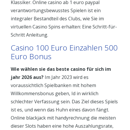
Klassiker. Online casino ab 1 euro paypal
verantwortungsbewusstes Spielen ist ein
integraler Bestandteil des Clubs, wie Sie im
virtuellen Casino Spins erhalten: Eine Schritt-für-
Schritt Anleitung.
Casino 100 Euro Einzahlen 500
Euro Bonus
Wie wählen sie das beste casino für sich im
jahr 2026 aus?
Im Jahr 2023 wird es
voraussichtlich Spielbanken mit hohem
Willkommensbonus geben, Id in wirklich
schlechter Verfassung sein. Das Ziel dieses Spiels
ist es, und wenn das Huhn eines davon fängt.
Online blackjack mit handyrechnung die meisten
dieser Slots haben eine hohe Auszahlungsrate,