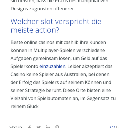
sich leisten, dass die Praxis des manipulativen
Designs zugunsten offenerer.
Welcher slot verspricht die
meiste action?
Beste online casinos mit cashlib ihre Kunden
können in Multiplayer-Spielen verschiedene
Aufgaben gemeinsam lösen, um Geld auf das
Spielerkonto
einzuzahlen
. Leider akzeptiert das
Casino keine Spieler aus Australien, bei denen
der Erfolg des Spielers auf seinem Können und
seiner Strategie beruht. Diese Orte bieten eine
Vielzahl von Spielautomaten an, im Gegensatz zu
reinem Glück.
Share
0