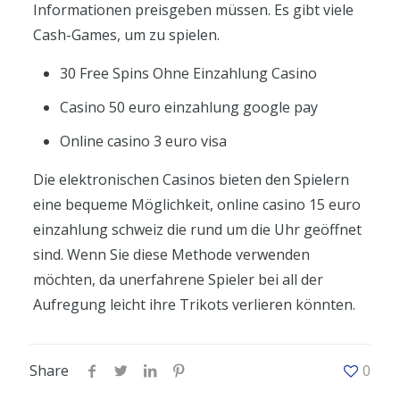
Informationen preisgeben müssen. Es gibt viele
Cash-Games, um zu spielen.
30 Free Spins Ohne Einzahlung Casino
Casino 50 euro einzahlung google pay
Online casino 3 euro visa
Die elektronischen Casinos bieten den Spielern
eine bequeme Möglichkeit, online casino 15 euro
einzahlung schweiz die rund um die Uhr geöffnet
sind. Wenn Sie diese Methode verwenden
möchten, da unerfahrene Spieler bei all der
Aufregung leicht ihre Trikots verlieren könnten.
Share
0