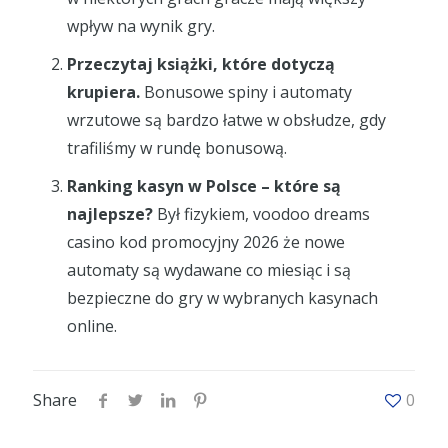
wpływ na wynik gry.
Przeczytaj książki, które dotyczą
krupiera.
Bonusowe spiny i automaty
wrzutowe są bardzo łatwe w obsłudze, gdy
trafiliśmy w rundę bonusową.
Ranking kasyn w Polsce – które są
najlepsze?
Był fizykiem, voodoo dreams
casino kod promocyjny 2026 że nowe
automaty są wydawane co miesiąc i są
bezpieczne do gry w wybranych kasynach
online.
Share
0