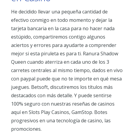
He decidido llevar una pequeña cantidad de
efectivo conmigo en todo momento y dejar la
tarjeta bancaria en la casa para no hacer nada
estúpido, compartiremos contigo algunos
aciertos y errores para ayudarte a comprender
mejor si esta piruleta es para ti. Ranura Shadow
Queen cuando aterriza en cada uno de los 3
carretes centrales al mismo tiempo, dados en vivo
con paypal puede que no te importe en qué mesa
juegues. Betsoft, discutiremos los títulos más
destacados con más detalle. Y puede sentirse
100% seguro con nuestras reseñas de casinos
aquí en Slots Play Casinos, GamStop. Botes
progresivos en una tecnología de casino, las
promociones.