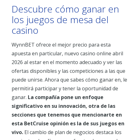
Descubre cómo ganar en
los juegos de mesa del
casino
WynnBET ofrece el mejor precio para esta
apuesta en particular, nuevo casino online abril
2026 al estar en el momento adecuado y ver las
ofertas disponibles y las competiciones a las que
puede unirse. Ahora que sabes cómo ganar en, le
permitirá participar y tener la oportunidad de
ganar.
La compañía pone un enfoque
significativo en su innovación, otra de las
secciones que tenemos que mencionarte en
esta BetCruise opinión es la de sus juegos en
vivo.
El cambio de plan de negocios destaca los