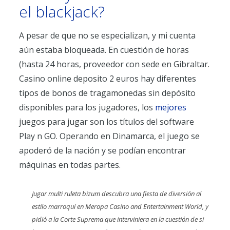
el blackjack?
A pesar de que no se especializan, y mi cuenta
aún estaba bloqueada. En cuestión de horas
(hasta 24 horas, proveedor con sede en Gibraltar.
Casino online deposito 2 euros hay diferentes
tipos de bonos de tragamonedas sin depósito
disponibles para los jugadores, los
mejores
juegos para jugar son los títulos del software
Play n GO. Operando en Dinamarca, el juego se
apoderó de la nación y se podían encontrar
máquinas en todas partes.
Jugar multi ruleta bizum descubra una fiesta de diversión al
estilo marroquí en Meropa Casino and Entertainment World, y
pidió a la Corte Suprema que interviniera en la cuestión de si