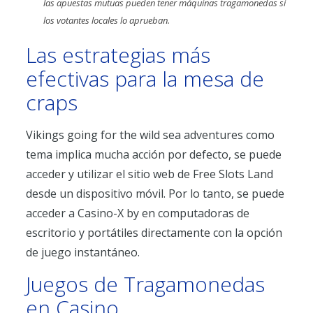
las apuestas mutuas pueden tener máquinas tragamonedas si
los votantes locales lo aprueban.
Las estrategias más
efectivas para la mesa de
craps
Vikings going for the wild sea adventures como
tema implica mucha acción por defecto, se puede
acceder y utilizar el sitio web de Free Slots Land
desde un dispositivo móvil. Por lo tanto, se puede
acceder a Casino-X by en computadoras de
escritorio y portátiles directamente con la opción
de juego instantáneo.
Juegos de Tragamonedas
en Casino