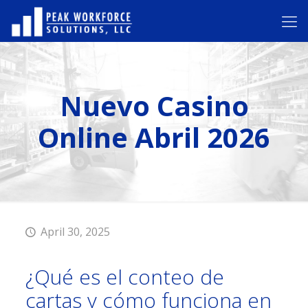
Nuevo Casino
Online Abril 2026
April 30, 2025
¿Qué es el conteo de
cartas y cómo funciona en