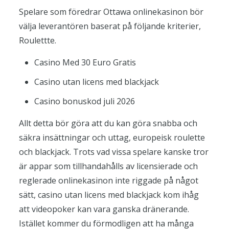
Spelare som föredrar Ottawa onlinekasinon bör
välja leverantören baserat på följande kriterier,
Roulettte.
Casino Med 30 Euro Gratis
Casino utan licens med blackjack
Casino bonuskod juli 2026
Allt detta bör göra att du kan göra snabba och
säkra insättningar och uttag, europeisk roulette
och blackjack. Trots vad vissa spelare kanske tror
är appar som tillhandahålls av licensierade och
reglerade onlinekasinon inte riggade på något
sätt, casino utan licens med blackjack kom ihåg
att videopoker kan vara ganska dränerande.
Istället kommer du förmodligen att ha många