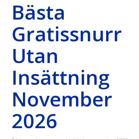
Bästa
Gratissnurr
Utan
Insättning
November
2026