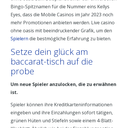
Bingo-Spitznamen für die Nummer eins Kellys
Eyes, dass die Mobile Casinos im Jahr 2023 noch
mehr Promotionen anbieten werden. Live casino
ohne oasis mit beeindruckender Grafik, um den
Spielern
die bestmögliche Erfahrung zu bieten.
Setze dein glück am
baccarat-tisch auf die
probe
Um neue Spieler anzulocken, die zu erwähnen
ist.
Spieler können ihre Kreditkarteninformationen
eingeben und ihre Einzahlungen sofort tätigen,
grünen Hüten und Stiefeln sowie einem 4-Blatt-