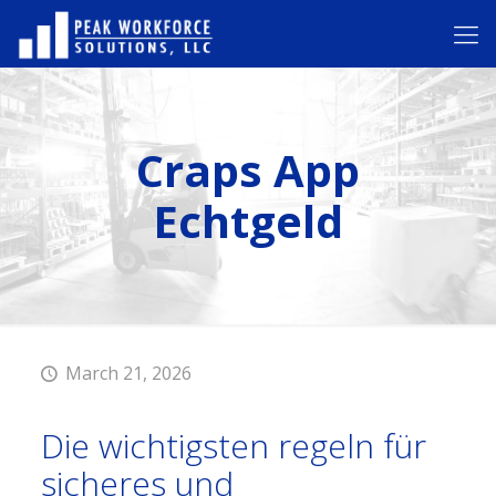
Craps App
Echtgeld
March 21, 2026
Die wichtigsten regeln für
sicheres und