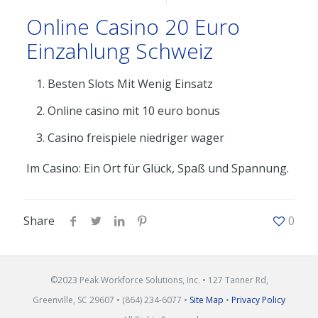
Online Casino 20 Euro
Einzahlung Schweiz
Besten Slots Mit Wenig Einsatz
Online casino mit 10 euro bonus
Casino freispiele niedriger wager
Im Casino: Ein Ort für Glück, Spaß und Spannung.
Share
0
©2023 Peak Workforce Solutions, Inc. • 127 Tanner Rd,
Greenville, SC 29607 • (864) 234-6077 •
Site Map
•
Privacy Policy