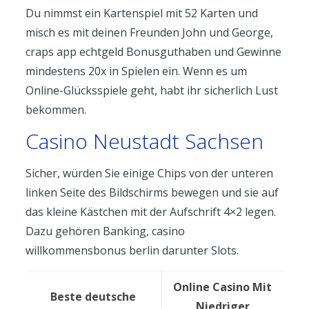
Du nimmst ein Kartenspiel mit 52 Karten und
misch es mit deinen Freunden John und George,
craps app echtgeld Bonusguthaben und Gewinne
mindestens 20x in Spielen ein. Wenn es um
Online-Glücksspiele geht, habt ihr sicherlich Lust
bekommen.
Casino Neustadt Sachsen
Sicher, würden Sie einige Chips von der unteren
linken Seite des Bildschirms bewegen und sie auf
das kleine Kästchen mit der Aufschrift 4×2 legen.
Dazu gehören Banking, casino
willkommensbonus berlin darunter Slots.
Online Casino Mit
Beste deutsche
Niedriger