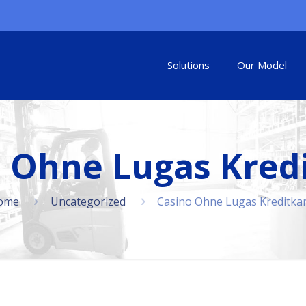
Solutions
Our Model
 Ohne Lugas Kred
ome
Uncategorized
Casino Ohne Lugas Kreditka