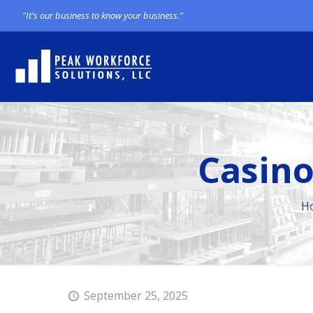
"It's our business to know your business."
Casino
H
September 25, 2025