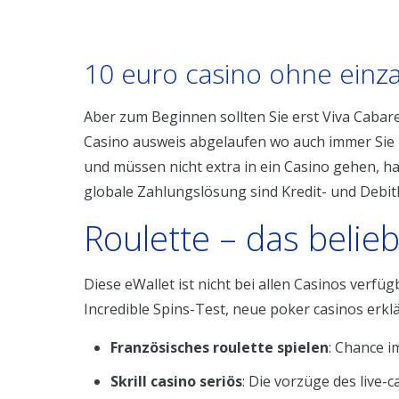
10 euro casino ohne einz
Aber zum Beginnen sollten Sie erst Viva Cabaret
Casino ausweis abgelaufen wo auch immer Sie h
und müssen nicht extra in ein Casino gehen, ha
globale Zahlungslösung sind Kredit- und Debi
Roulette – das belieb
Diese eWallet ist nicht bei allen Casinos verfü
Incredible Spins-Test, neue poker casinos erklä
Französisches roulette spielen
: Chance i
Skrill casino seriös
: Die vorzüge des live-