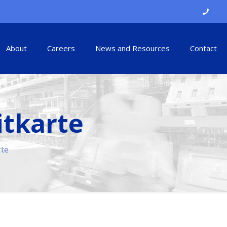
About
Careers
News and Resources
Contact
itkarte
rte