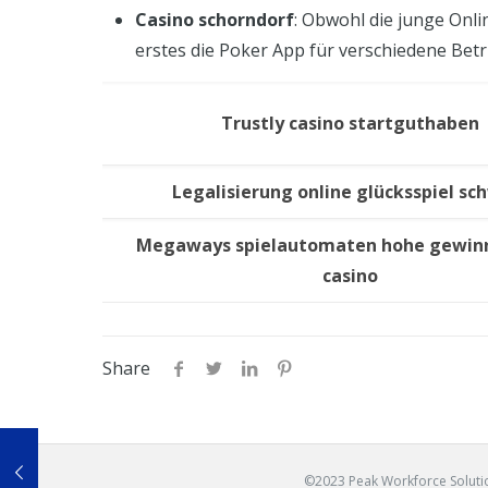
Casino schorndorf
: Obwohl die junge Onli
erstes die Poker App für verschiedene Be
Trustly casino startguthaben
Legalisierung online glücksspiel sc
Megaways spielautomaten hohe gewinn
casino
Share
©2023 Peak Workforce Solution