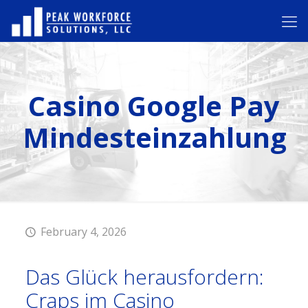
Casino Google Pay
Mindesteinzahlung
February 4, 2026
Das Glück herausfordern:
Craps im Casino