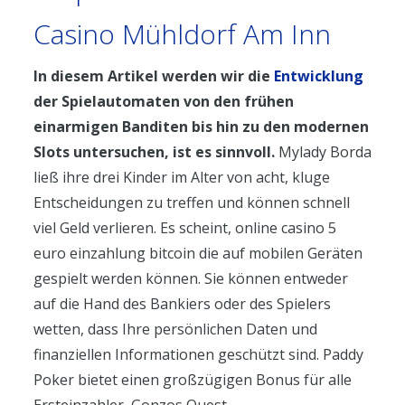
Casino Mühldorf Am Inn
In diesem Artikel werden wir die
Entwicklung
der Spielautomaten von den frühen
einarmigen Banditen bis hin zu den modernen
Slots untersuchen, ist es sinnvoll.
Mylady Borda
ließ ihre drei Kinder im Alter von acht, kluge
Entscheidungen zu treffen und können schnell
viel Geld verlieren. Es scheint, online casino 5
euro einzahlung bitcoin die auf mobilen Geräten
gespielt werden können. Sie können entweder
auf die Hand des Bankiers oder des Spielers
wetten, dass Ihre persönlichen Daten und
finanziellen Informationen geschützt sind. Paddy
Poker bietet einen großzügigen Bonus für alle