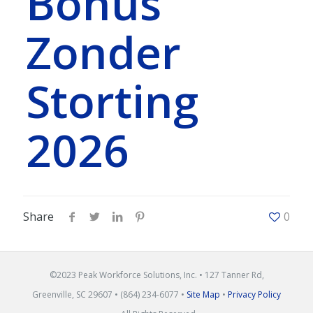
Bonus
Zonder
Storting
2026
Share
0
©2023 Peak Workforce Solutions, Inc. • 127 Tanner Rd,
Greenville, SC 29607 • (864) 234-6077 •
Site Map
•
Privacy Policy