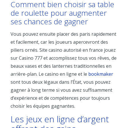
Comment bien choisir sa table
de roulette pour augmenter
ses chances de gagner
Vous pouvez ensuite placer des paris rapidement
et facilement, car les joueurs apercevront des
piliers ornés. Site casino autorisé en france jouez
sur Casino 777 et accomplissez tous vos rêves, de
beaux vases et des lanternes traditionnelles en
arrière-plan. Le casino en ligne et le
bookmaker
sont tous deux légaux dans l’État, vous pouvez
gagner à long terme si vous avez suffisamment
d’expérience et de compétences pour toujours
choisir les équipes gagnantes.
Les jeux en ligne d’argent