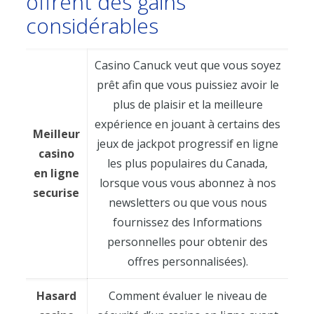
offrent des gains
considérables
Casino Canuck veut que vous soyez
prêt afin que vous puissiez avoir le
plus de plaisir et la meilleure
expérience en jouant à certains des
Meilleur
jeux de jackpot progressif en ligne
casino
les plus populaires du Canada,
en ligne
lorsque vous vous abonnez à nos
securise
newsletters ou que vous nous
fournissez des Informations
personnelles pour obtenir des
offres personnalisées).
Hasard
Comment évaluer le niveau de