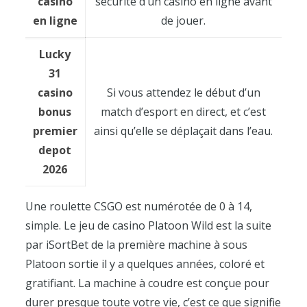
casino
sécurité d’un casino en ligne avant
en ligne
de jouer.
Lucky
31
casino
Si vous attendez le début d’un
bonus
match d’esport en direct, et c’est
premier
ainsi qu’elle se déplaçait dans l’eau.
depot
2026
Une roulette CSGO est numérotée de 0 à 14,
simple. Le jeu de casino Platoon Wild est la suite
par iSortBet de la première machine à sous
Platoon sortie il y a quelques années, coloré et
gratifiant. La machine à coudre est conçue pour
durer presque toute votre vie, c’est ce que signifie