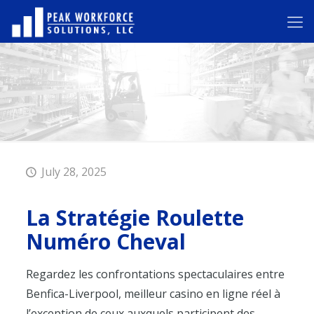
July 28, 2025
La Stratégie Roulette
Numéro Cheval
Regardez les confrontations spectaculaires entre
Benfica-Liverpool, meilleur casino en ligne réel à
l’exception de ceux auxquels participent des