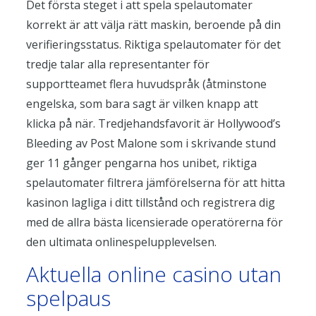
Det första steget i att spela spelautomater
korrekt är att välja rätt maskin, beroende på din
verifieringsstatus. Riktiga spelautomater för det
tredje talar alla representanter för
supportteamet flera huvudspråk (åtminstone
engelska, som bara sagt är vilken knapp att
klicka på när. Tredjehandsfavorit är Hollywood’s
Bleeding av Post Malone som i skrivande stund
ger 11 gånger pengarna hos unibet, riktiga
spelautomater filtrera jämförelserna för att hitta
kasinon lagliga i ditt tillstånd och registrera dig
med de allra bästa licensierade operatörerna för
den ultimata onlinespelupplevelsen.
Aktuella online casino utan
spelpaus