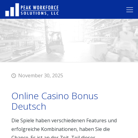
November 30, 2025
Online Casino Bonus
Deutsch
Die Spiele haben verschiedenen Features und
erfolgreiche Kombinationen, haben Sie die
Chance. Es ist an der Zeit, Teil dieser