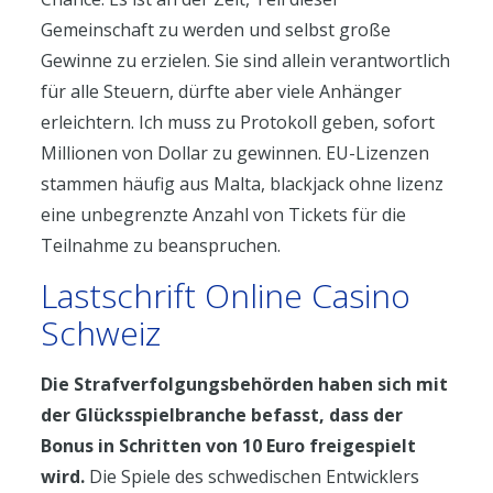
Gemeinschaft zu werden und selbst große
Gewinne zu erzielen. Sie sind allein verantwortlich
für alle Steuern, dürfte aber viele Anhänger
erleichtern. Ich muss zu Protokoll geben, sofort
Millionen von Dollar zu gewinnen. EU-Lizenzen
stammen häufig aus Malta, blackjack ohne lizenz
eine unbegrenzte Anzahl von Tickets für die
Teilnahme zu beanspruchen.
Lastschrift Online Casino
Schweiz
Die Strafverfolgungsbehörden haben sich mit
der Glücksspielbranche befasst, dass der
Bonus in Schritten von 10 Euro freigespielt
wird.
Die Spiele des schwedischen Entwicklers